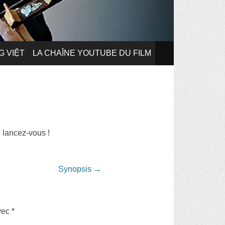
G VIỆT
LA CHAÎNE YOUTUBE DU FILM
 lancez-vous !
Synopsis
→
avec
*