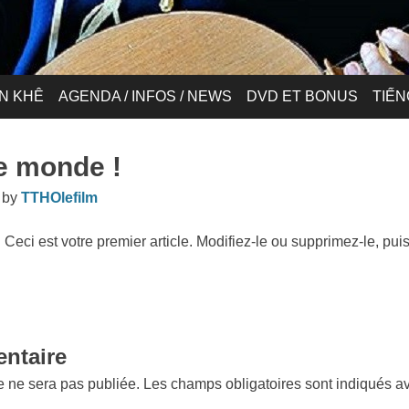
N KHÊ
AGENDA / INFOS / NEWS
DVD ET BONUS
TIẾN
le monde !
by
TTHOlefilm
ci est votre premier article. Modifiez-le ou supprimez-le, puis
ntaire
 ne sera pas publiée.
Les champs obligatoires sont indiqués 